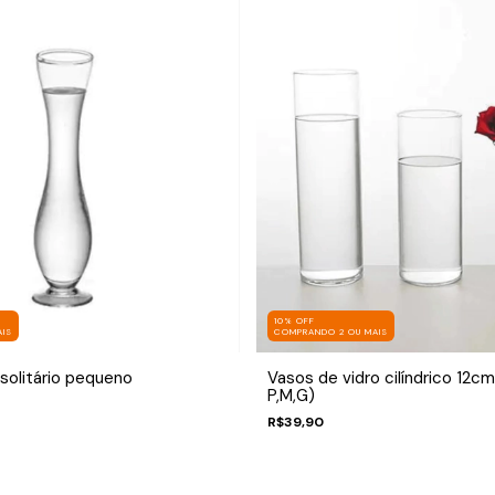
10% OFF
IS
COMPRANDO 2 OU MAIS
 solitário pequeno
Vasos de vidro cilíndrico 12c
P,M,G)
R$39,90