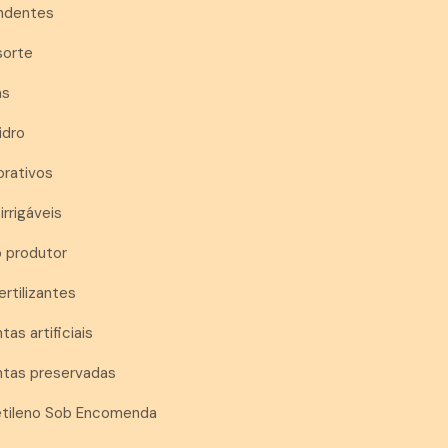
endentes
sorte
as
idro
orativos
irrigáveis
o produtor
ertilizantes
tas artificiais
antas preservadas
ietileno Sob Encomenda