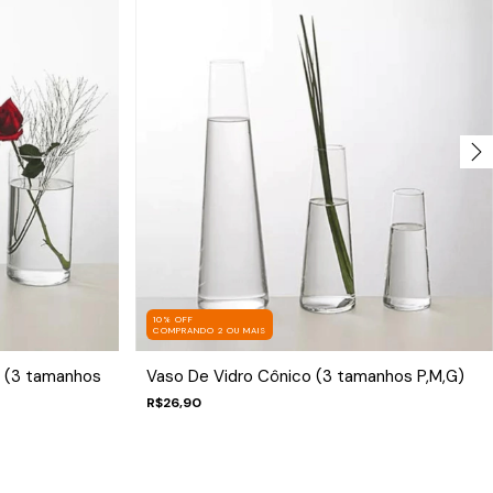
10% OFF
COMPRANDO 2 OU MAIS
m (3 tamanhos
Vaso De Vidro Cônico (3 tamanhos P,M,G)
R$26,90