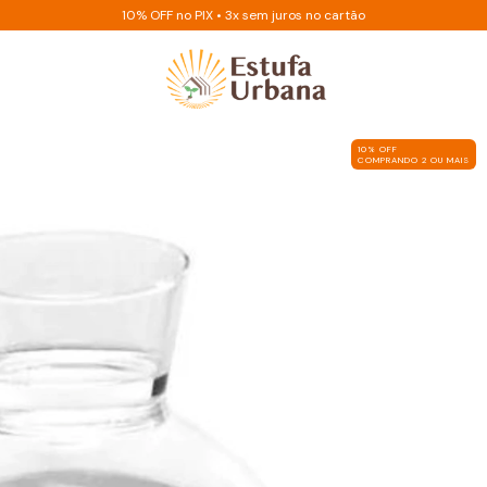
10% OFF no PIX • 3x sem juros no cartão
10% OFF
COMPRANDO 2 OU MAIS