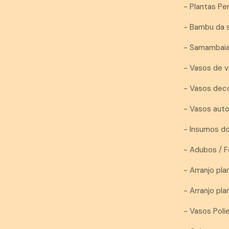
- Plantas P
- Bambu da 
- Samambai
- Vasos de v
- Vasos dec
- Vasos auto
- Insumos d
- Adubos / F
- Arranjo plan
- Arranjo pl
- Vasos Pol