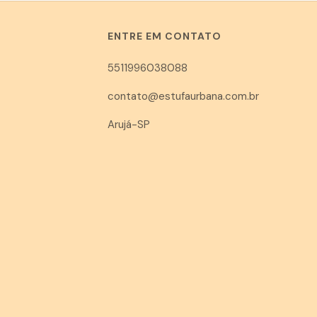
ENTRE EM CONTATO
5511996038088
contato@estufaurbana.com.br
Arujá-SP