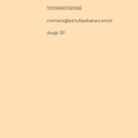
5511996038088
contato@estufaurbana.com.br
Arujá-SP