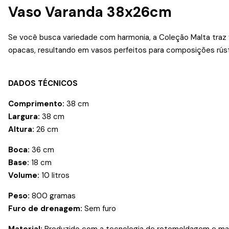
Vaso Varanda 38x26cm
Se você busca variedade com harmonia, a Coleção Malta traz
opacas, resultando em vasos perfeitos para composições rúst
DADOS TÉCNICOS
Comprimento:
38 cm
Largura:
38 cm
Altura:
26 cm
Boca:
36 cm
Base:
18 cm
Volume:
10 litros
Peso:
800 gramas
Furo de drenagem:
Sem furo
Material:
Produzido com a tecnologia de rotomoldagem e matér