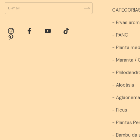
CATEGORIAS
- Ervas arom
- PANC
- Planta med
- Maranta / 
- Philodendr
- Alocásia
- Aglaonem
- Ficus
- Plantas P
- Bambu da 