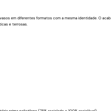
 vasos em diferentes formatos com a mesma identidade. O acab
icas e terrosas.
ia prima polietileno (75% reciclado e 100% reciclável).