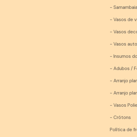
- Samambai
- Vasos de v
- Vasos dec
- Vasos auto
- Insumos d
- Adubos / F
- Arranjo plan
- Arranjo pl
- Vasos Pol
- Crótons
Política de f