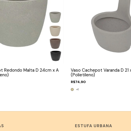
t Redondo Malta D 24cm x A
Vaso Cachepot Varanda D 21 
leno)
(Polietileno)
R$74,90
+1
AS
ESTUFA URBANA