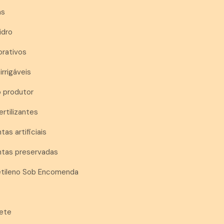
as
idro
orativos
irrigáveis
o produtor
ertilizantes
tas artificiais
antas preservadas
ietileno Sob Encomenda
rete