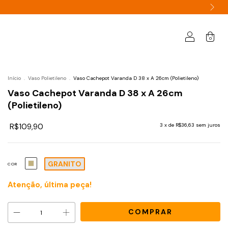
0
Início
.
Vaso Polietileno
.
Vaso Cachepot Varanda D 38 x A 26cm (Polietileno)
Vaso Cachepot Varanda D 38 x A 26cm
(Polietileno)
R$109,90
3
x de
R$36,63
sem juros
GRANITO
COR
Atenção, última peça!