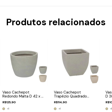
Produtos relacionados
Vaso Cachepot
Vaso Cachepot
Vas
Redondo Malta D 42 x A
Trapézio Quadrado
D 3
33cm (Polietileno)
Malta D 30 x A 30cm
(Pol
R$125,90
R$114,90
R$1
(Polietileno)
+1
+1
+