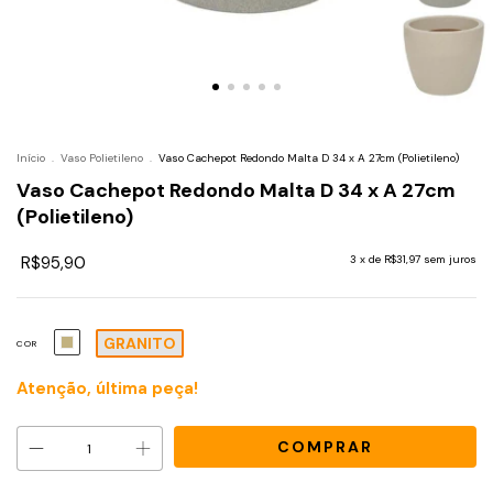
Início
.
Vaso Polietileno
.
Vaso Cachepot Redondo Malta D 34 x A 27cm (Polietileno)
Vaso Cachepot Redondo Malta D 34 x A 27cm
(Polietileno)
R$95,90
3
x de
R$31,97
sem juros
GRANITO
COR
Atenção, última peça!