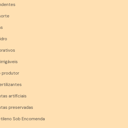
endentes
sorte
as
idro
orativos
irrigáveis
o produtor
ertilizantes
tas artificiais
antas preservadas
ietileno Sob Encomenda