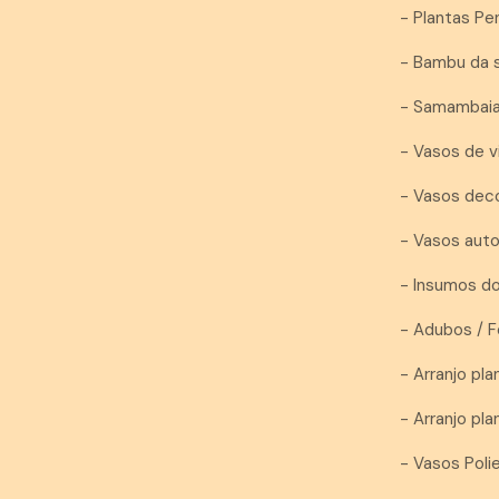
- Plantas P
- Bambu da 
- Samambai
- Vasos de v
- Vasos dec
- Vasos auto
- Insumos d
- Adubos / F
- Arranjo plan
- Arranjo pl
- Vasos Pol