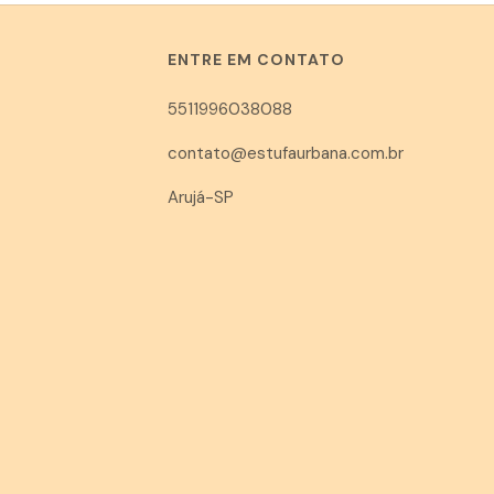
ENTRE EM CONTATO
5511996038088
contato@estufaurbana.com.br
Arujá-SP