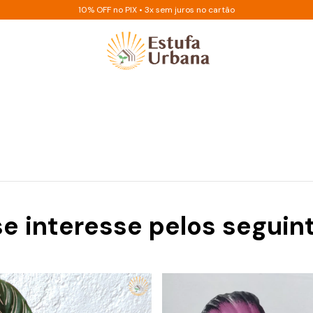
10% OFF no PIX • 3x sem juros no cartão
se interesse pelos seguin