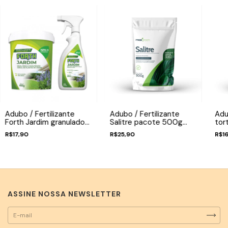
Adubo / Fertilizante
Adubo / Fertilizante
Adu
Forth Jardim granulado
Salitre pacote 500g
tor
400g / líquido 500ml
maxgreen forth
pac
R$17,90
R$25,90
R$1
for
ASSINE NOSSA NEWSLETTER